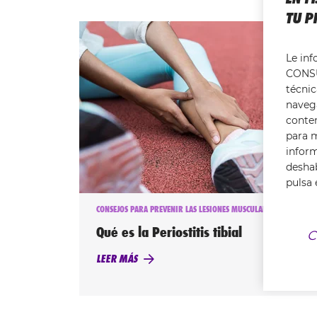
TU P
Le in
CONSU
técnic
navega
conte
para m
infor
deshab
pulsa 
CONSEJOS PARA PREVENIR LAS LESIONES MUSCULARES
Qué es la Periostitis tibial
C
LEER MÁS