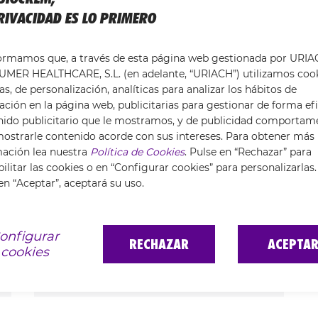
RIVACIDAD ES LO PRIMERO
formamos que, a través de esta página web gestionada por URI
MER HEALTHCARE, S.L. (en adelante, “URIACH”) utilizamos coo
as, de personalización, analíticas para analizar los hábitos de
ción en la página web, publicitarias para gestionar de forma efi
nido publicitario que le mostramos, y de publicidad comportam
ostrarle contenido acorde con sus intereses. Para obtener más
mación lea nuestra
Política de Cookies
. Pulse en “Rechazar” para
ilitar las cookies o en “Configurar cookies” para personalizarlas.
en “Aceptar”, aceptará su uso.
CONSEJOS PARA PREVENIR LAS LESIONES MUSCULARES
Consejos para correr de forma
onfigurar
RECHAZAR
ACEPTA
cookies
correcta y evitar lesiones
LEER MÁS