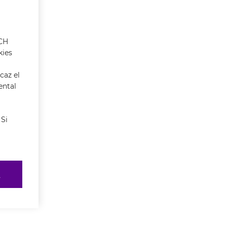
ACH
kies
caz el
ental
 Si
R