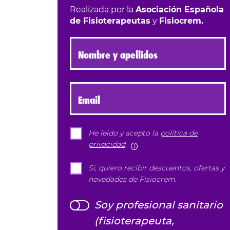
Realizada por la
Asociación Española
de Fisioterapeutas
y
Fisiocrem.
Nombre y apellidos
Email
He leido y acepto la
política de
privacidad
.
Más información
Si, quiero recibir descuentos, ofertas y
novedades de Fisiocrem.
Soy profesional sanitario
(fisioterapeuta,