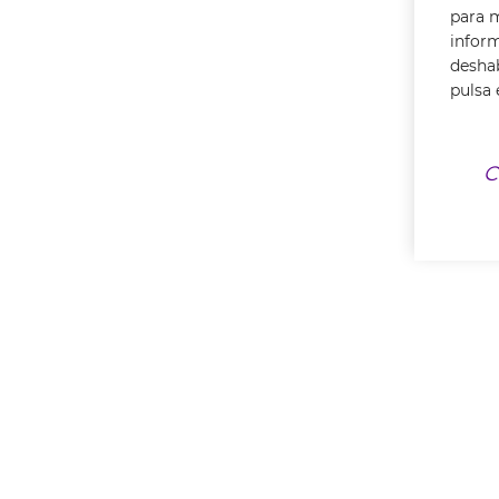
para m
infor
deshab
pulsa 
C