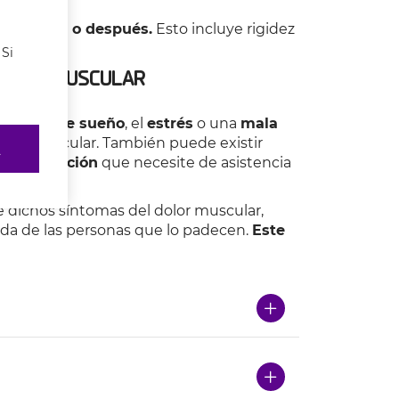
icio físico o después.
Esto incluye rigidez
 Si
VIDAD MUSCULAR
la
falta de sueño
, el
estrés
o una
mala
lor muscular. También puede existir
R
otra afección
que necesite de asistencia
e dichos síntomas del dolor muscular,
da de las personas que lo padecen.
Este