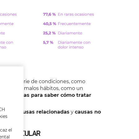
or una serie de condiciones, como
l estrés o malos hábitos, como un
os síntomas para saber cómo tratar
ACH
grupos:
causas relacionadas
y
causas no
kies
caz el
DAD MUSCULAR
ental