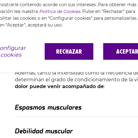
ostrarle contenido acorde con sus intereses. Para obtener más
Pueden aparecer
durante la realización de ejerc
mación lea nuestra
Política de Cookies
. Pulse en “Rechazar” para
muscular, los calambres y las distensiones.
ilitar las cookies o en “Configurar cookies” para personalizarlas.
en “Aceptar”, aceptará su uso.
CAUSAS NO RELACIONADAS CON LA ACTI
Una
mala higiene postural
,
malos hábitos
como 
onfigurar
alimentación
pueden manifestarse también en do
RECHAZAR
ACEPTA
cookies
relación con alguna
enfermedad crónica, virus u 
médica.
Además, tanto la intensidad como la frecuencia d
determinan el grado de condicionamiento de la vi
dolor puede venir acompañado de
:
Espasmos musculares
Debilidad muscular