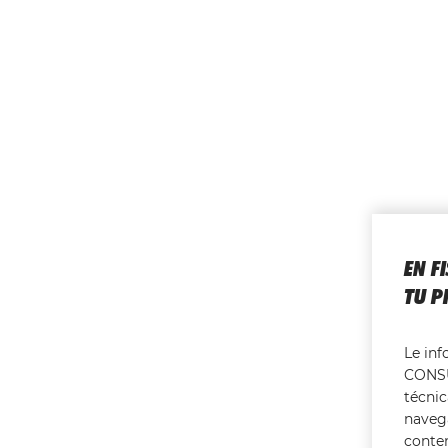
EN F
TU P
Le in
CONSU
técnic
navega
conte