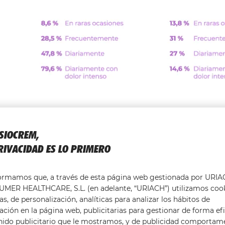
Los síntomas del dolor muscular son provocados p
ISIOCREM,
pueden ser malas posturas, una lesión muscular, e
RIVACIDAD ES LO PRIMERO
descanso no adecuado.
Es importante conocer l
dichos dolores
.
formamos que, a través de esta página web gestionada por URI
Podemos clasificar los síntomas del dolor en dos 
MER HEALTHCARE, S.L. (en adelante, “URIACH”) utilizamos coo
relacionadas con la actividad muscular
.
as, de personalización, analíticas para analizar los hábitos de
ción en la página web, publicitarias para gestionar de forma efi
CAUSAS RELACIONADAS CON LA ACTIVI
nido publicitario que le mostramos, y de publicidad comportam