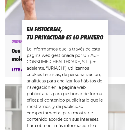
EN FISIOCREM,
TU PRIVACIDAD ES LO PRIMERO
CONSEJOS PARA PREVENIR LAS LESIONES MUSCULARES
Le informamos que, a través de esta
Qué es el ácido láctico y por qué provoca
página web gestionada por URIACH
molestias musculares
CONSUMER HEALTHCARE, S.L. (en
adelante, “URIACH”) utilizamos
LEER MÁS
cookies técnicas, de personalización,
analíticas para analizar los hábitos de
navegación en la página web,
publicitarias para gestionar de forma
eficaz el contenido publicitario que le
mostramos, y de publicidad
comportamental para mostrarle
contenido acorde con sus intereses.
Para obtener más información lea