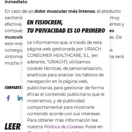
inmediato
.
En caso de un
dolor muscular más intenso
, el producto
sanitario
Fisiocrem Parche Active
es una solución muy
EN FISIOCREM,
efectiva. Con su exclusiva tecnología de microcorrientes y
TU PRIVACIDAD ES LO PRIMERO
compuesto por cobre y zinc, actúa
aliviando dolores
musculares y articulares
durante al menos 24 horas. De
Le informamos que, a través de esta
este modo, cualquier persona que lo utilice podrá
página web gestionada por URIACH
conseguir que desaparezcan con mayor facilidad los
CONSUMER HEALTHCARE, S.L. (en
síntomas de la
periostitis tibial
. Así, volver a la rutina será
adelante, “URIACH”) utilizamos
mucho más fácil.
cookies técnicas, de personalización,
analíticas para analizar los hábitos de
navegación en la página web,
COMPARTE ESTA PÁGINA CON TUS AMIGOS
publicitarias para gestionar de forma
eficaz el contenido publicitario que le
mostramos, y de publicidad
comportamental para mostrarle
contenido acorde con sus intereses.
Para obtener más información lea
LEER MÁS...
nuestra
Política de Cookies
. Pulse en