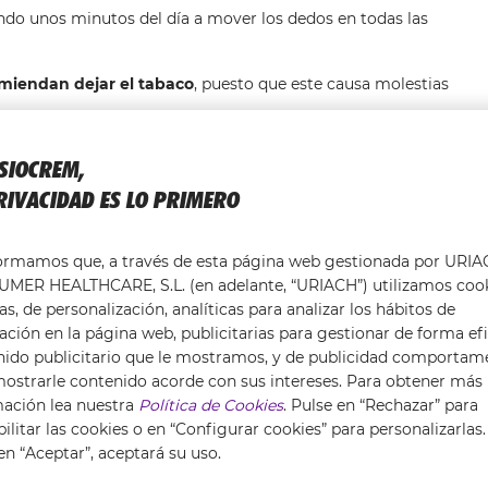
do unos minutos del día a mover los dedos en todas las
omiendan dejar el tabaco
, puesto que este causa molestias
bles, siempre que los haga un profesional que sepa como
ISIOCREM,
randes aliados de las molestias articulares
. Utiliza
RIVACIDAD ES LO PRIMERO
 baños de agua caliente para calmar las molestias.
amos utilizar algun
complemento como
Fisiocrem
ayuda extra en el cuidado de tus articulaciones
. Entre los
formamos que, a través de esta página web gestionada por URI
cido hialurónico, la vitamina C y el magnesio.
MER HEALTHCARE, S.L. (en adelante, “URIACH”) utilizamos coo
as, de personalización, analíticas para analizar los hábitos de
 para la recuperación de los músculos después de sesiones
ción en la página web, publicitarias para gestionar de forma efi
recomienda tomar un cazo al día
en leche, agua, zumo o
nido publicitario que le mostramos, y de publicidad comportam
ostrarle contenido acorde con sus intereses. Para obtener más
el factor principal para tener unas articulaciones sanas.
mación lea nuestra
Política de Cookies
. Pulse en “Rechazar” para
ilitar las cookies o en “Configurar cookies” para personalizarlas.
en “Aceptar”, aceptará su uso.