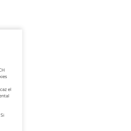
ACH
kies
caz el
ental
 Si