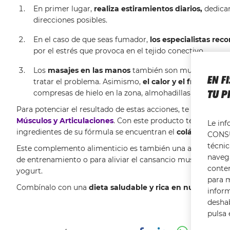
En primer lugar,
realiza estiramientos diarios,
dedican
direcciones posibles.
En el caso de que seas fumador,
los especialistas rec
por el estrés que provoca en el tejido conectivo.
Los
masajes en las manos
también son muy recomenda
EN F
tratar el problema. Asimismo,
el calor y el frío son g
TU P
compresas de hielo en la zona, almohadillas térmicas o
Para potenciar el resultado de estas acciones, te recomend
Músculos y Articulaciones
. Con este producto tendrás una
Le in
ingredientes de su fórmula se encuentran el
colágeno, el á
CONSU
técnic
Este complemento alimenticio es también una ayuda eficaz
navega
de entrenamiento o para aliviar el cansancio muscular.
Se 
conte
yogurt.
para m
Combínalo con una
dieta saludable y rica en nutrientes
, 
infor
deshab
pulsa 