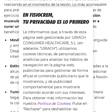
realizando en el momento de la lesión. Lo más aconsejable
para prevenir estas situaciones es mediante técnicas de
EN FISIOCREM,
ejercicios de estiramiento para
mejorar la contracción
TU PRIVACIDAD ES LO PRIMERO
muscular y la circulación así como como aprender a
curar un desgarro en la espalda
. Los ejercicios más
beneficiosos para aliviar el desgarro muscular son:
Le informamos que, a través de esta
página web gestionada por URIACH
Movilizar el omóplato
: manteniendo la espalda erguida
CONSUMER HEALTHCARE, S.L. (en
y ambos pies separados a la altura de la cadera.
adelante, “URIACH”) utilizamos
Después puedes flexionar los codos y hombros en
cookies técnicas, de personalización,
intervalos de cinco minutos.
analíticas para analizar los hábitos de
navegación en la página web,
Estiramiento de espalda
: con las piernas separadas a la
publicitarias para gestionar de forma
altura de los hombros y levantando un balón medicinal
eficaz el contenido publicitario que le
de poco peso con ambas manos, seguido de una flexión
mostramos, y de publicidad
de rodillas.
comportamental para mostrarle
Tumbado hacia arriba
: flexionando las piernas hasta
contenido acorde con sus intereses.
llegar al pecho, ayuda a estirar la zona lumbar y aliviar
Para obtener más información lea
la contusión muscular de espalda.
nuestra
Política de Cookies
. Pulse en
“Rechazar” para deshabilitar las