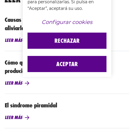
para personalizarlas. Si pulsa en
“Aceptar”, aceptará su uso.
Causas de la contractura de gemelo y cómo
Configurar cookies
aliviarla
RECHAZAR
LEER MÁS
Cómo quitar los hematomas en las piernas
ACEPTAR
producidos por golpes
LEER MÁS
El síndrome piramidal
LEER MÁS