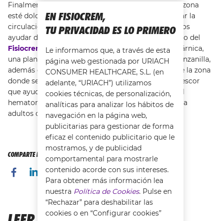
Finalmente, está la opción de masajear. Aunque la zona
EN FISIOCREM,
esté dolorida, con un suave masaje se logra mejorar la
circulación sanguínea. En este sentido, nos podemos
TU PRIVACIDAD ES LO PRIMERO
ayudar de productos especializados como es el caso del
Fisiocrem Roll-on Golpix
. Este producto contiene árnica,
Le informamos que, a través de esta
una planta de propiedades parecidas a las de la manzanilla,
página web gestionada por URIACH
además de harpagofito y gingko. Al aplicarlo sobre la zona
CONSUMER HEALTHCARE, S.L. (en
donde se ha producido el golpe, proporciona un frescor
adelante, “URIACH”) utilizamos
que ayuda a calmar y a acelerar la recuperación del
cookies técnicas, de personalización,
hematoma. Está perfectamente indicado tanto para
analíticas para analizar los hábitos de
adultos como para niños.
navegación en la página web,
publicitarias para gestionar de forma
eficaz el contenido publicitario que le
mostramos, y de publicidad
COMPARTE ESTA PÁGINA CON TUS AMIGOS
comportamental para mostrarle
contenido acorde con sus intereses.
Para obtener más información lea
nuestra
Política de Cookies
. Pulse en
“Rechazar” para deshabilitar las
cookies o en “Configurar cookies”
LEER MÁS...