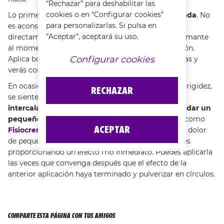
“Rechazar” para deshabilitar las
cookies o en “Configurar cookies”
Lo primero es
aplicar calor seco en la zona afectada
. No
para personalizarlas. Si pulsa en
es aconsejable darse una ducha con agua caliente
“Aceptar”, aceptará su uso.
directamente hacia el cuello, pues esto, aunque calmante
al momento, puede agravar los síntomas de la lesión.
Configurar cookies
Aplica bolsas de agua caliente o saquitos de semillas y
verás como se reduce el dolor en la nuca y cabeza.
En ocasiones, la zona de la nuca, por la tensión y la rigidez,
RECHAZAR
se siente caliente al tacto; por eso se recomienda
intercalar el calor seco con frío
. Es recomendable
dar un
pequeño masaje
utilizando una solución efectiva como
ACEPTAR
Fisiocrem Spray Active Ice
, indicada para aliviar el dolor
de pequeñas dolencias en músculos y articulaciones
proporcionando un efecto frío inmediato. Puedes aplicarla
las veces que convenga después que el efecto de la
anterior aplicación haya terminado y pulverizar en círculos.
COMPARTE ESTA PÁGINA CON TUS AMIGOS