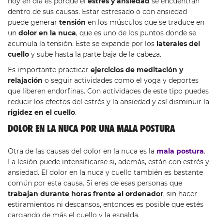
hoy en día es porque el
estrés y ansiedad
se encuentran
dentro de sus causas. Estar estresado o con ansiedad
puede generar
tensión
en los músculos que se traduce en
un
dolor en la nuca
, que es uno de los puntos donde se
acumula la tensión. Este se expande por los
laterales del
cuello
y sube hasta la parte baja de la cabeza.
Es importante practicar
ejercicios de meditación y
relajación
o seguir actividades como el yoga y deportes
que liberen endorfinas. Con actividades de este tipo puedes
reducir los efectos del estrés y la ansiedad y así disminuir la
rigidez en el cuello
.
DOLOR EN LA NUCA POR UNA MALA POSTURA
Otra de las causas del dolor en la nuca es la
mala postura
.
La lesión puede intensificarse si, además, están con estrés y
ansiedad. El dolor en la nuca y cuello también es bastante
común por esta causa. Si eres de esas personas que
trabajan durante horas frente al ordenador
, sin hacer
estiramientos ni descansos, entonces es posible que estés
cargando de más el cuello y la espalda.