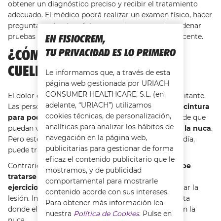
obtener un diagnóstico preciso y recibir el tratamiento
adecuado. El médico podrá realizar un examen físico, hacer
preguntas sobre tus síntomas y, si es necesario, ordenar
pruebas adicionales para identificar la causa subyacente.
EN FISIOCREM,
¿CÓMO TRATAR EL DOLOR DE
TU PRIVACIDAD ES LO PRIMERO
CUELLO Y NUCA?
Le informamos que, a través de esta
página web gestionada por URIACH
CONSUMER HEALTHCARE, S.L. (en
El dolor en la nuca es muy molesto y puede ser limitante.
adelante, “URIACH”) utilizamos
Las personas con este tipo de dolor suelen
girar la cintura
cookies técnicas, de personalización,
para poder mirar a un interlocutor,
pues les impide que
analíticas para analizar los hábitos de
puedan volver la cabeza porque sienten
rigidez de la nuca
.
navegación en la página web,
Pero este padecimiento, que es tan común hoy en día,
publicitarias para gestionar de forma
puede tratarse fácilmente.
eficaz el contenido publicitario que le
Contrario a lo que se piensa, el dolor en la nuca
debe
mostramos, y de publicidad
tratarse paulatinamente haciendo pequeños y
comportamental para mostrarle
ejercicios
, pero siempre con medida para no agravar la
contenido acorde con sus intereses.
lesión. Intenta girar la cabeza de un lado a otro hasta
Para obtener más información lea
donde el dolor te lo permita para evitar la rigidez en la
nuestra
Política de Cookies
. Pulse en
nuca.