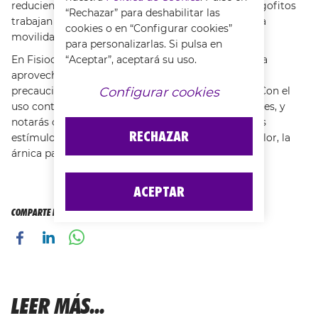
reduciendo la inflamación, mientras que los harpagofitos
“Rechazar” para deshabilitar las
trabajan para calmar las articulaciones y mejorar la
cookies o en “Configurar cookies”
movilidad.
para personalizarlas. Si pulsa en
“Aceptar”, aceptará su uso.
En Fisiocrem podrás encontrar geles de árnica para
aprovechar todos sus beneficios. Siempre con las
Configurar cookies
precauciones pertinentes, para evitar irritaciones. Con el
uso continuado de la árnica para hematomas, golpes, y
notarás cómo tus músculos reaccionan mejor a los
RECHAZAR
estímulos del entrenamiento. Y si experimentas dolor, la
árnica para los golpes ¡es perfecta!
ACEPTAR
COMPARTE ESTA PÁGINA CON TUS AMIGOS
LEER MÁS...