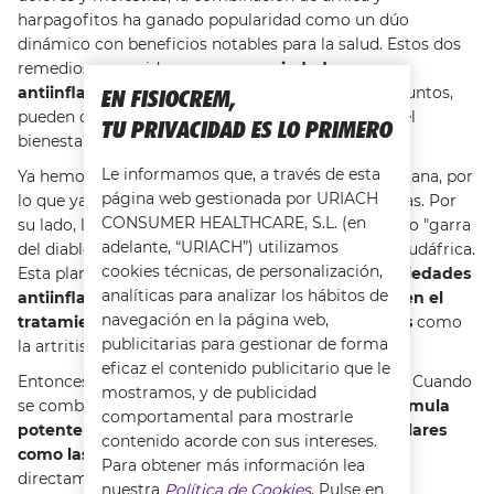
harpagofitos ha ganado popularidad como un dúo
dinámico con beneficios notables para la salud. Estos dos
remedios, conocidos por sus
propiedades
antiinflamatorias y analgésicas
, cuando se usan juntos,
EN FISIOCREM,
pueden ofrecer una sinergia única que promueve el
TU PRIVACIDAD ES LO PRIMERO
bienestar físico.
Le informamos que, a través de esta
Ya hemos hablado de para qué sirve la árnica montana, por
página web gestionada por URIACH
lo que ya conoces sus propiedades antiinflamatorias. Por
CONSUMER HEALTHCARE, S.L. (en
su lado, los
harpagofitos
, también conocidos como "garra
adelante, “URIACH”) utilizamos
del diablo", provienen de una planta originaria de Sudáfrica.
cookies técnicas, de personalización,
Esta planta también ha sido elogiada por sus
propiedades
analíticas para analizar los hábitos de
antiinflamatorias y analgésicas, especialmente en el
navegación en la página web,
tratamiento de condiciones en las articulaciones
como
publicitarias para gestionar de forma
la artritis y el dolor.
eficaz el contenido publicitario que le
Entonces ¿Para qué sirve la árnica y harpagofitos? Cuando
mostramos, y de publicidad
se combinan árnica y harpagofitos, se crea una
fórmula
comportamental para mostrarle
potente que aborda tanto los problemas musculares
contenido acorde con sus intereses.
como las molestias articulares
. La árnica actúa
Para obtener más información lea
directamente en los músculos, aliviando el dolor y
nuestra
Política de Cookies
. Pulse en