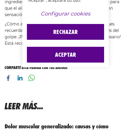
“Aceptar”, aceptará su uso.
ingredientes activos
árnica, harpagofito y gingko
para
que el alivio sea casi inmediato y la piel se quede con
Configurar cookies
sensación de frescor.
¿Cómo aplicarlo?
La aplicación debe ser suave
, pues
recuerda que la zona se encontrará sensible después del
RECHAZAR
golpe. ¡Puedes ponerlo tantas veces como sea necesario!
Está recomendado para
bebés
, niños y adultos.
ACEPTAR
COMPARTE ESTA PÁGINA CON TUS AMIGOS
LEER MÁS...
Dolor muscular generalizado: causas y cómo