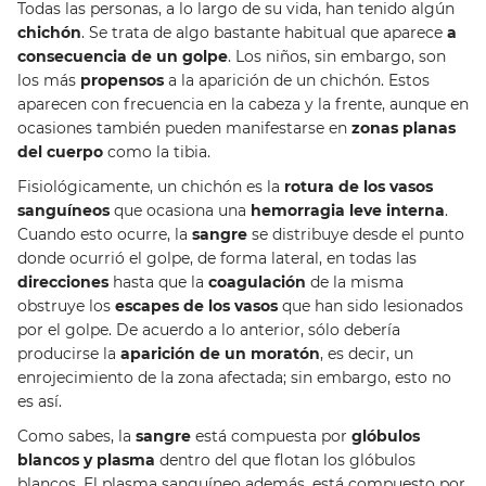
Todas las personas, a lo largo de su vida, han tenido algún
chichón
. Se trata de algo bastante habitual que aparece
a
consecuencia de un golpe
. Los niños, sin embargo, son
los más
propensos
a la aparición de un chichón. Estos
aparecen con frecuencia en la cabeza y la frente, aunque en
ocasiones también pueden manifestarse en
zonas planas
del cuerpo
como la tibia.
Fisiológicamente, un chichón es la
rotura de los vasos
sanguíneos
que ocasiona una
hemorragia leve interna
.
Cuando esto ocurre, la
sangre
se distribuye desde el punto
donde ocurrió el golpe, de forma lateral, en todas las
direcciones
hasta que la
coagulación
de la misma
obstruye los
escapes de los vasos
que han sido lesionados
por el golpe. De acuerdo a lo anterior, sólo debería
producirse la
aparición de un moratón
, es decir, un
enrojecimiento de la zona afectada; sin embargo, esto no
es así.
Como sabes, la
sangre
está compuesta por
glóbulos
blancos y plasma
dentro del que flotan los glóbulos
blancos. El plasma sanguíneo además, está compuesto por