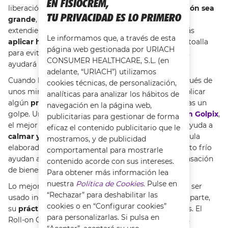
EN FISIOCREM,
liberación de líquido. Si quieres
evitar que el chichón sea
TU PRIVACIDAD ES LO PRIMERO
grande
, deberás contener el líquido que se está
extendiendo en todas direcciones. Para esto deberás
Le informamos que, a través de esta
aplicar hielo
, pero siempre envuelto en un paño o toalla
página web gestionada por URIACH
para evitar que el frío queme la piel. Por otra parte,
CONSUMER HEALTHCARE, S.L. (en
ayudará a
aliviar las molestias
ligeramente.
adelante, “URIACH”) utilizamos
Cuando la inflamación baje, cosa que ocurrirá después de
cookies técnicas, de personalización,
unos minutos e incluso una hora, es aconsejable aplicar
analíticas para analizar los hábitos de
algún
producto
que ayude a
calmar y refrescar
tras un
navegación en la página web,
golpe. Uno de estos productos es
Fisiocrem Roll-on Golpix
,
publicitarias para gestionar de forma
el mejor aliado para los chichones. Este producto ayuda a
eficaz el contenido publicitario que le
calmar y refrescar
los golpes, pues tiene una fórmula
mostramos, y de publicidad
elaborada con
extractos naturales
que por su efecto frío
comportamental para mostrarle
ayudan a calmar y aliviar los síntomas, dejando sensación
contenido acorde con sus intereses.
de bienestar.
Para obtener más información lea
nuestra
Política de Cookies
. Pulse en
Lo mejor de Fisiocrem Roll-on Golpix es que puede ser
“Rechazar” para deshabilitar las
usado incluso en bebés a partir de 0 años. Por otra parte,
cookies o en “Configurar cookies”
su
práctico formato
permite llevarlo a todas partes. El
para personalizarlas. Si pulsa en
Roll-on Golpix de Fisiocrem contiene dentro de sus