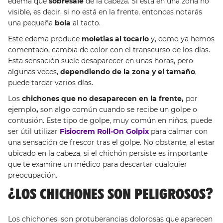
edema que
sobresale
de la cabeza. Si está en una zona no
visible, es decir, si no está en la frente, entonces notarás
una pequeña
bola
al tacto.
Este edema produce
moletias al tocarlo
y, como ya hemos
comentado, cambia de color con el transcurso de los días.
Esta sensación suele desaparecer en unas horas, pero
algunas veces,
dependiendo de la zona y el tamaño
,
puede tardar varios días.
Los
chichones que no desaparecen en la frente,
por
ejemplo
,
son algo común cuando se recibe un golpe o
contusión. Este tipo de golpe, muy común en niños, puede
ser útil utilizar
Fisiocrem Roll-On Golpix
para calmar con
una sensación de frescor tras el golpe. No obstante, al estar
ubicado en la cabeza, si el chichón persiste es importante
que te examine un médico para descartar cualquier
preocupación.
¿LOS CHICHONES SON PELIGROSOS?
Los chichones, son protuberancias dolorosas que aparecen