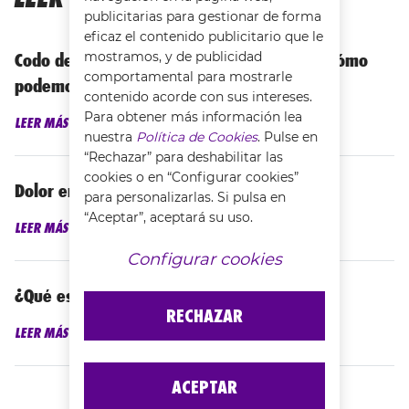
publicitarias para gestionar de forma
eficaz el contenido publicitario que le
mostramos, y de publicidad
Codo de tenista: cuáles son sus síntomas y cómo
comportamental para mostrarle
podemos prevenirlo
contenido acorde con sus intereses.
Para obtener más información lea
LEER MÁS
nuestra
Política de Cookies
. Pulse en
“Rechazar” para deshabilitar las
cookies o en “Configurar cookies”
Dolor en la muñeca: causas y cómo aliviarlo
para personalizarlas. Si pulsa en
“Aceptar”, aceptará su uso.
LEER MÁS
Configurar cookies
¿Qué es la epitrocleitis o codo del golfista?
RECHAZAR
LEER MÁS
ACEPTAR