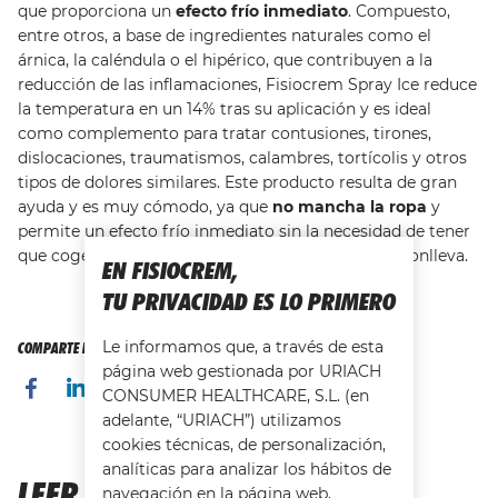
que proporciona un
efecto frío inmediato
. Compuesto,
entre otros, a base de ingredientes naturales como el
árnica, la caléndula o el hipérico, que contribuyen a la
reducción de las inflamaciones, Fisiocrem Spray Ice reduce
la temperatura en un 14% tras su aplicación y es ideal
como complemento para tratar contusiones, tirones,
dislocaciones, traumatismos, calambres, tortícolis y otros
tipos de dolores similares. Este producto resulta de gran
ayuda y es muy cómodo, ya que
no mancha la ropa
y
permite un efecto frío inmediato sin la necesidad de tener
que coger un hielo y todas las molestias que ello conlleva.
EN FISIOCREM,
TU PRIVACIDAD ES LO PRIMERO
Le informamos que, a través de esta
COMPARTE ESTA PÁGINA CON TUS AMIGOS
página web gestionada por URIACH
CONSUMER HEALTHCARE, S.L. (en
adelante, “URIACH”) utilizamos
cookies técnicas, de personalización,
analíticas para analizar los hábitos de
LEER MÁS...
navegación en la página web,