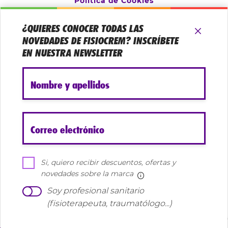
Politica de Cookies
Aviso Legal
¿QUIERES CONOCER TODAS LAS
Configurar cookies
NOVEDADES DE FISIOCREM? INSCRÍBETE
EN NUESTRA NEWSLETTER
Nombre y apellidos
Correo electrónico
Si, quiero recibir descuentos, ofertas y
©Fisiocrem.es es una web de Uriach. Todos los derechos
novedades sobre la marca
Más información
reservados
Soy profesional sanitario
(fisioterapeuta, traumatólogo...)