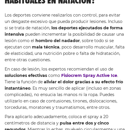
HABITUALES EN NATACIÓN?
Los deportes conviene realizarlos con control, para evitar
un desgaste excesivo que pueda producir lesiones. Incluso
si se trata de natación,
los deportes ejecutados de forma
intensiva
pueden incrementar la posibilidad de causar una
lesión como el
hombro del nadador
, sobre todo si se
ejecutan con
mala técnica
, poco desarrollo muscular, falta
de elasticidad, una nutrición pobre o falta de hidratación,
entre otras cuestiones.
En caso de lesión, los expertos recomiendan el uso de
soluciones efectivas
como
Fisiocrem Spray Active Ice
.
Tiene la función de
aliviar el dolor gracias a su efecto frío
instantáneo
. Es muy sencillo de aplicar (incluso en zonas
complicadas), no ensucia las manos ni la ropa. Puedes
utilizarlo en caso de contusiones, tirones, dislocaciones,
torceduras, moratones y traumatismos, entre otros.
Para aplicarlo adecuadamente, coloca el spray a 20
centímetros de distancia y
pulsa entre dos y cinco
segundos
. Mientras lo echas, muévelo circularmente y una