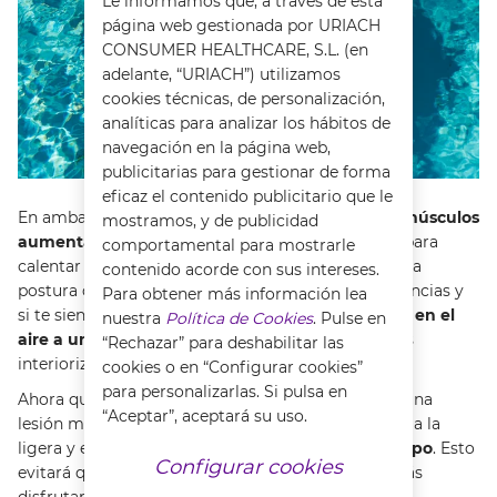
Le informamos que, a través de esta
página web gestionada por URIACH
CONSUMER HEALTHCARE, S.L. (en
adelante, “URIACH”) utilizamos
cookies técnicas, de personalización,
analíticas para analizar los hábitos de
navegación en la página web,
publicitarias para gestionar de forma
eficaz el contenido publicitario que le
En ambas posiciones, es importante
ejercitar los músculos
mostramos, y de publicidad
aumentando la intensidad
de forma progresiva para
comportamental para mostrarle
calentar correctamente. Presta mucha atención a la
contenido acorde con sus intereses.
postura de tu cuerpo a la hora de realizar las secuencias y
Para obtener más información lea
si te sientes confuso, tienes la opción de
repetirlos en el
nuestra
Política de Cookies
. Pulse en
aire a un ritmo lento
hasta que sientas que las has
“Rechazar” para deshabilitar las
interiorizado.
cookies o en “Configurar cookies”
para personalizarlas. Si pulsa en
Ahora que ya sabes que el hombro de nadador es una
“Aceptar”, aceptará su uso.
lesión muy común en este deporte, no te lo tomes a la
ligera y estudia muy bien la
colocación de tu cuerpo
. Esto
Configurar cookies
evitará que tus articulaciones se desgasten y podrás