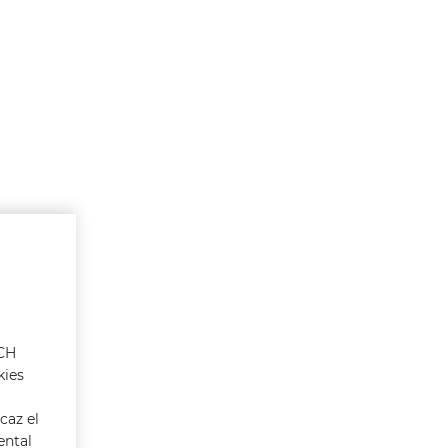
ACH
kies
caz el
ental