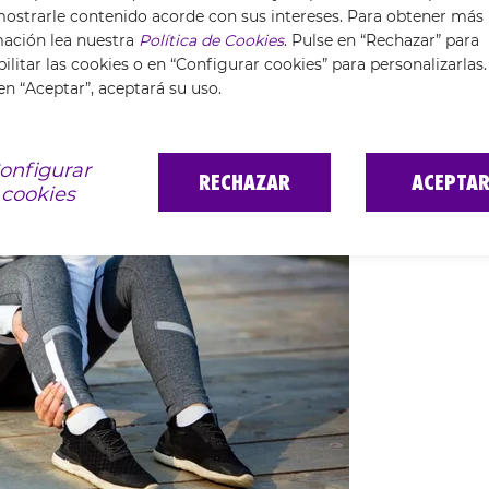
agnitud de la rotura de fibras
, oscilando entre los 20 días
ostrarle contenido acorde con sus intereses. Para obtener más
s.
mación lea nuestra
Política de Cookies
. Pulse en “Rechazar” para
ilitar las cookies o en “Configurar cookies” para personalizarlas.
en “Aceptar”, aceptará su uso.
onfigurar
RECHAZAR
ACEPTA
cookies