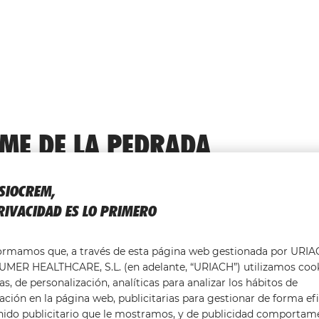
ME DE LA PEDRADA
e la pedrada? Los expertos recomiendan
aplicar frío en la
ISIOCREM,
, justo después de la lesión.
RIVACIDAD ES LO PRIMERO
r
. La finalidad es generar un efecto circulatorio positivo para
 las fibras en la dirección correcta. Por último, se debe
formamos que, a través de esta página web gestionada por URI
absorción del edema que pueda haberse formado,
MER HEALTHCARE, S.L. (en adelante, “URIACH”) utilizamos coo
recuperación.
as, de personalización, analíticas para analizar los hábitos de
E ESTA LESIÓN MUSCULAR?
ción en la página web, publicitarias para gestionar de forma efi
nido publicitario que le mostramos, y de publicidad comportam