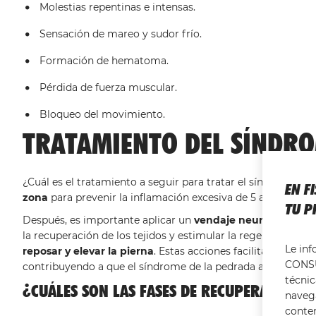
Molestias repentinas e intensas.
Sensación de mareo y sudor frío.
Formación de hematoma.
Pérdida de fuerza muscular.
Bloqueo del movimiento.
TRATAMIENTO DEL SÍNDRO
¿Cuál es el tratamiento a seguir para tratar el síndrome d
EN F
zona
para prevenir la inflamación excesiva de 5 a 10 minutos
TU P
Después, es importante aplicar un
vendaje neuromuscula
la recuperación de los tejidos y estimular la regeneración de
Le in
reposar y elevar la pierna
. Estas acciones facilitan la re
CONSU
contribuyendo a que el síndrome de la pedrada acelere su 
técnic
¿CUÁLES SON LAS FASES DE RECUPERACIÓN D
navega
conte