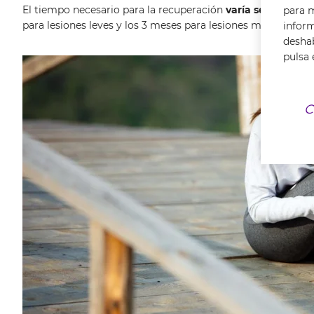
El tiempo necesario para la recuperación
varía según la m
para m
para lesiones leves y los 3 meses para lesiones más extensa
infor
deshab
pulsa 
C