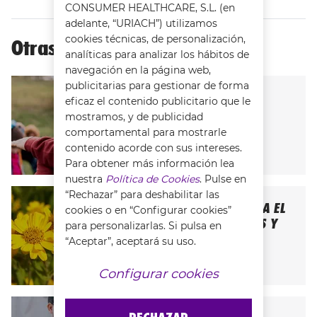
CONSUMER HEALTHCARE, S.L. (en
adelante, “URIACH”) utilizamos
cookies técnicas, de personalización,
Otras categorías del blog
analíticas para analizar los hábitos de
navegación en la página web,
publicitarias para gestionar de forma
eficaz el contenido publicitario que le
CONSEJOS PARA PREVENIR LAS
mostramos, y de publicidad
LESIONES MUSCULARES
comportamental para mostrarle
SEE ALL ARTICLES
contenido acorde con sus intereses.
Para obtener más información lea
nuestra
Política de Cookies
. Pulse en
“Rechazar” para deshabilitar las
INGREDIENTES NATURALES PARA EL
cookies o en “Configurar cookies”
MANTENIMIENTO DE MÚSCULOS Y
para personalizarlas. Si pulsa en
ARTICULACIONES
“Aceptar”, aceptará su uso.
SEE ALL ARTICLES
Configurar cookies