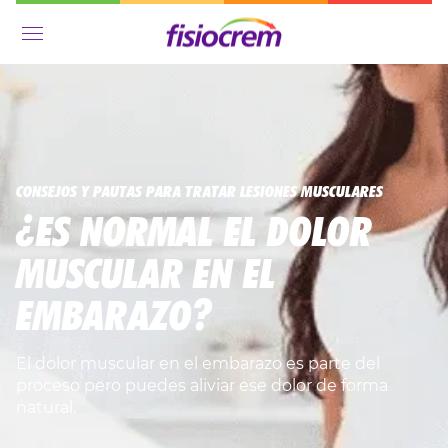
Menú
CONSEJOS Y PAUTAS PARA TRATAR LESIONES MUSCULARES
¿ES NORMAL EL DOLOR
MUSCULAR EN EL
EMBARAZO?
El dolor muscular en el embarazo es parte del
proceso pero puedes aliviar ese dolor de forma
natural.