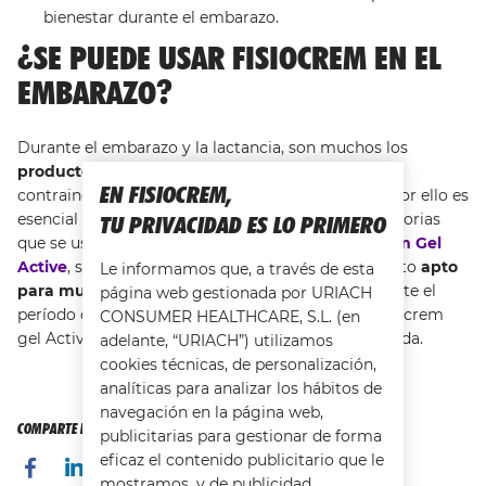
bienestar durante el embarazo.
¿SE PUEDE USAR FISIOCREM EN EL
EMBARAZO?
Durante el embarazo y la lactancia, son muchos los
productos
que no se pueden tomar por tener
EN FISIOCREM,
contraindicaciones para la madre o para el bebé. Por ello es
esencial tener cuidado con las cremas antiinflamatorias
TU PRIVACIDAD ES LO PRIMERO
que se usan en el embarazo En el caso de
Fisiocrem Gel
Active
, se puede usar ya que se trata de un producto
apto
Le informamos que, a través de esta
para mujeres embarazadas
e, incluso, apto durante el
página web gestionada por URIACH
período de
lactancia
. Recomendamos aplicar Fisiocrem
CONSUMER HEALTHCARE, S.L. (en
gel Active con pequeños masajes en la zona afectada.
adelante, “URIACH”) utilizamos
cookies técnicas, de personalización,
analíticas para analizar los hábitos de
navegación en la página web,
COMPARTE ESTA PÁGINA CON TUS AMIGOS
publicitarias para gestionar de forma
eficaz el contenido publicitario que le
mostramos, y de publicidad