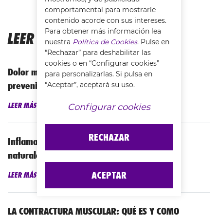
comportamental para mostrarle
contenido acorde con sus intereses.
Para obtener más información lea
LEER MÁS...
nuestra
Política de Cookies
. Pulse en
“Rechazar” para deshabilitar las
cookies o en “Configurar cookies”
Dolor muscular generalizado: causas y cómo
para personalizarlas. Si pulsa en
prevenirlo
“Aceptar”, aceptará su uso.
LEER MÁS
Configurar cookies
RECHAZAR
Inflamación muscular: los mejores remedios
naturales
ACEPTAR
LEER MÁS
LA CONTRACTURA MUSCULAR: QUÉ ES Y COMO