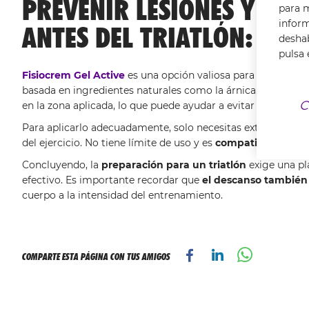
PREVENIR LESIONES Y PR
para m
infor
ANTES DEL TRIATLÓN: FISI
deshab
pulsa 
Fisiocrem Gel Active
es una opción valiosa para aquellos q
basada en ingredientes naturales como la árnica, la caléndul
C
en la zona aplicada, lo que puede ayudar a evitar lesiones d
Para aplicarlo adecuadamente, solo necesitas extender el g
del ejercicio. No tiene límite de uso y es
compatible con tod
Concluyendo, la
preparación para un triatlón
exige una pl
efectivo. Es importante recordar que
el descanso también 
cuerpo a la intensidad del entrenamiento.
COMPARTE ESTA PÁGINA CON TUS AMIGOS