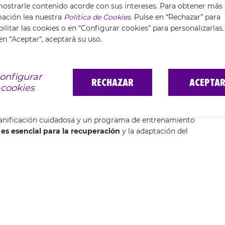
EPARAR LOS MÚSCULOS
ostrarle contenido acorde con sus intereses. Para obtener más
mación lea nuestra
Política de Cookies
. Pulse en “Rechazar” para
OCREM GEL ACTIVE
ilitar las cookies o en “Configurar cookies” para personalizarlas.
en “Aceptar”, aceptará su uso.
ue realizan un
entrenamiento para un triatlón
. Su fórmula
a, el hipérico y la melaleuca, proporciona
alivio y relajación
onfigurar
urante la competición.
RECHAZAR
ACEPTA
cookies
el en la zona indicada con un
masaje suave
antes o después
o tipo de pieles
. Además, no mancha la ropa.
anificación cuidadosa y un programa de entrenamiento
es esencial para la recuperación
y la adaptación del