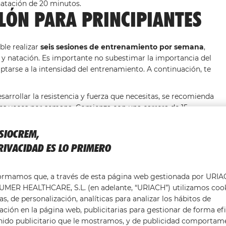
natación de 20 minutos.
LÓN PARA PRINCIPIANTES
le realizar
seis sesiones de entrenamiento por semana
,
smo y natación. Es importante no subestimar la importancia del
ptarse a la intensidad del entrenamiento. A continuación, te
esarrollar la resistencia y fuerza que necesitas, se recomienda
 tres veces por semana. Comienza con una carrera de 15
primera semana. A medida que avanzas, aumenta la duración
ISIOCREM,
RIVACIDAD ES LO PRIMERO
 son cruciales, especialmente el cambio de bicicleta a carrera.
formamos que, a través de esta página web gestionada por URI
ión a la semana, con una duración de 30 a 40 minutos por
MER HEALTHCARE, S.L. (en adelante, “URIACH”) utilizamos coo
 ten en cuenta que esto puede ser todo un reto. Asegúrate de
as, de personalización, analíticas para analizar los hábitos de
lagunas. Recuerda que es fundamental no entrenar solo en
ción en la página web, publicitarias para gestionar de forma efi
nido publicitario que le mostramos, y de publicidad comportam