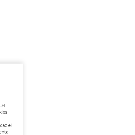
ACH
kies
caz el
ental