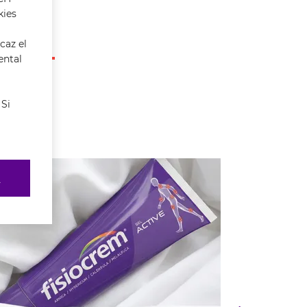
kies
caz el
ental
 Si
R