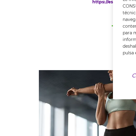
https://es.linkedin
CONSU
técnic
navega
conte
para m
infor
deshab
pulsa 
C