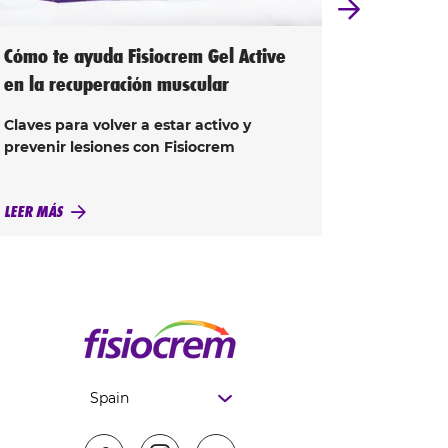
Cómo te ayuda Fisiocrem Gel Active
La impor
en la recuperación muscular
para mús
Claves para volver a estar activo y
Beber agu
prevenir lesiones con Fisiocrem
también 
organis
LEER MÁS
LEER MÁS