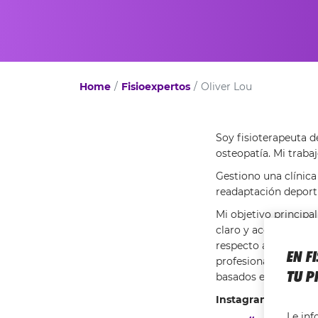
Home
Fisioexpertos
Oliver Lou
Soy fisioterapeuta d
osteopatía. Mi traba
Gestiono una clínica 
readaptación deporti
Mi objetivo principa
claro y accesible, q
respecto a su bienes
EN F
profesionales que qu
TU P
basados en la evidenc
Instagram:
@oliver.f
Le in