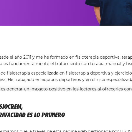
esde el año 2011 y me he formado en fisioterapia deportiva, tera
jo es fundamentalmente el tratamiento con terapia manual y fisi
de fisioterapia especializada en fisioterapia deportiva y ejercicio
va. He trabajado en equipos deportivos y en clínica especializa
l es generar un impacto positivo en los lectores al ofrecerles co
ue les inspire a adoptar hábitos más saludables y a tomar decisio
tar físico y mental. Me gustaría que mis publicaciones lleguen a
ISIOCREM,
ieran mejorar su estado de salud o el de sus pacientes con cons
RIVACIDAD ES LO PRIMERO
ia científica.
isiolou
formamos que, a través de esta página web gestionada por URI