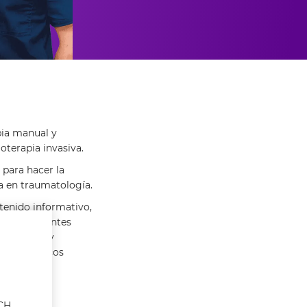
pia manual y
oterapia invasiva.
 para hacer la
da en traumatología.
ntenido informativo,
nes conscientes
 pacientes y
ejos prácticos
ACH