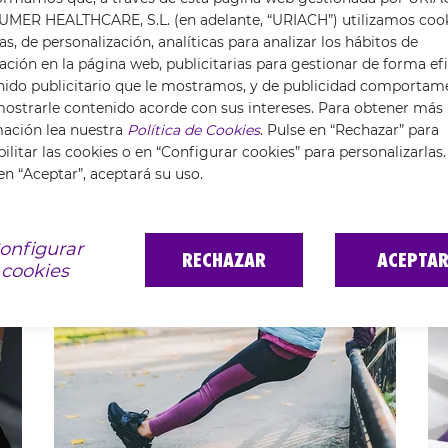
.com/in/oliver-lou-moreno-03834445
MER HEALTHCARE, S.L. (en adelante, “URIACH”) utilizamos coo
as, de personalización, analíticas para analizar los hábitos de
ción en la página web, publicitarias para gestionar de forma efi
nido publicitario que le mostramos, y de publicidad comportam
ostrarle contenido acorde con sus intereses. Para obtener más
ARTÍCULOS PUBLICADOS
mación lea nuestra
Política de Cookies
. Pulse en “Rechazar” para
ilitar las cookies o en “Configurar cookies” para personalizarlas.
en “Aceptar”, aceptará su uso.
onfigurar
RECHAZAR
ACEPTA
cookies